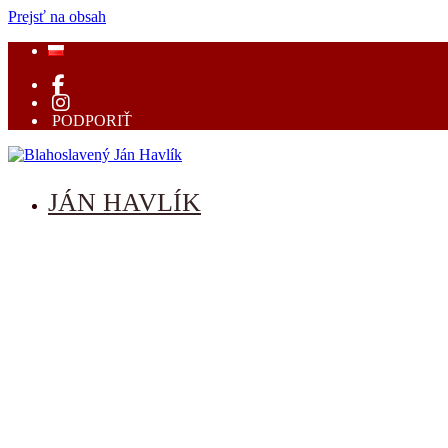
Prejsť na obsah
PODPORIŤ
Blahoslavený Ján Havlík
mučeník vernosti
JÁN HAVLÍK