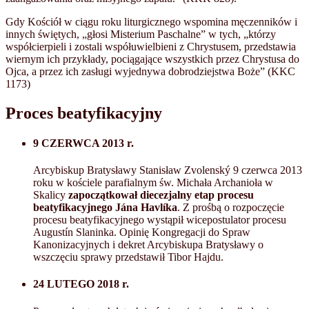
Gdy Kościół w ciągu roku liturgicznego wspomina męczenników i
innych świętych, „głosi Misterium Paschalne” w tych, „którzy
współcierpieli i zostali współuwielbieni z Chrystusem, przedstawia
wiernym ich przykłady, pociągające wszystkich przez Chrystusa do
Ojca, a przez ich zasługi wyjednywa dobrodziejstwa Boże” (KKC
1173)
Proces beatyfikacyjny
9 CZERWCA 2013 r.
Arcybiskup Bratysławy Stanisław Zvolenský 9 czerwca 2013
roku w kościele parafialnym św. Michała Archanioła w
Skalicy
zapoczątkował diecezjalny etap procesu
beatyfikacyjnego Jána Havlíka
. Z prośbą o rozpoczęcie
procesu beatyfikacyjnego wystąpił wicepostulator procesu
Augustín Slaninka. Opinię Kongregacji do Spraw
Kanonizacyjnych i dekret Arcybiskupa Bratysławy o
wszczęciu sprawy przedstawił Tibor Hajdu.
24 LUTEGO 2018 r.