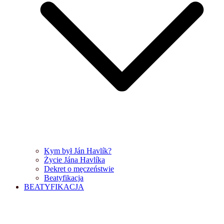
Kym był Ján Havlík?
Życie Jána Havlíka
Dekret o męczeństwie
Beatyfikacja
BEATYFIKACJA