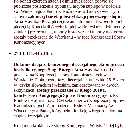
Po ponad czterech latach i ośmiu miesiącach odbyło się
publiczne posiedzenie trybunału arcybiskupiego w kościele
św. Wincentego a Paulo w Ružinovie w Bratysławie. Tym
samym
zakończył się etap beatyfikacji pierwszego stopnia
Jána Havlíka
. Po zapieczętowaniu dokumentów woskiem i
pieczęcią Kancelarii Arcybiskupiej w Bratysławie dokumenty
zawierające zeznania, raporty historyczne i raporty medyczne
zostały przekazane do Watykanu – w ręce Kongregacji Spraw
Kanonizacyjnych.
27 LUTEGO 2018 r.
Dokumentacja zakończonego diecezjalnego etapu procesu
beatyfikacyjnego Sługi Bożego Jána Havlíka
została
przekazana Kongregacji spraw Kanonizacyjnych w
Watykanie. Dokumenty fazy diecezjalnej w liczbie 2515 stron
w języku słowackim i włoskim, zapieczętowane w dwóch
skrzynkach,
zostały przekazane 27 lutego 2018 r.
kanclerzowi Kongregacji Spraw Kanonizacyjnych
, ks.
Emilowi ​​Hoffmannowi CM sekretarzowi Kongregacji Spraw
Kanonizacyjnych Zgromadzenia Księży Misjonarzy św.
Wincentego a Paulo, który pełnił funkcję wicepostulatora na
etapie diecezjalnym.
Kolejnym krokiem ze strony Kongregacji Watykańskiej było