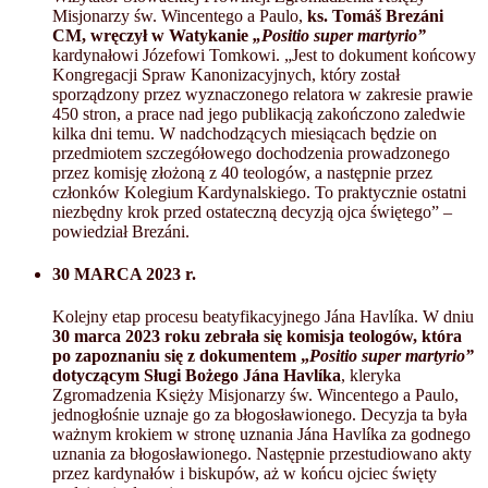
Misjonarzy św. Wincentego a Paulo,
ks. Tomáš Brezáni
CM, wręczył w Watykanie
„Positio super martyrio”
kardynałowi Józefowi Tomkowi. „Jest to dokument końcowy
Kongregacji Spraw Kanonizacyjnych, który został
sporządzony przez wyznaczonego relatora w zakresie prawie
450 stron, a prace nad jego publikacją zakończono zaledwie
kilka dni temu. W nadchodzących miesiącach będzie on
przedmiotem szczegółowego dochodzenia prowadzonego
przez komisję złożoną z 40 teologów, a następnie przez
członków Kolegium Kardynalskiego. To praktycznie ostatni
niezbędny krok przed ostateczną decyzją ojca świętego” –
powiedział Brezáni.
30 MARCA 2023 r.
Kolejny etap procesu beatyfikacyjnego Jána Havlíka. W dniu
30 marca 2023 roku zebrała się komisja teologów, która
po zapoznaniu się z dokumentem „
Positio super martyrio”
dotyczącym Sługi Bożego Jána Havlíka
, kleryka
Zgromadzenia Księży Misjonarzy św. Wincentego a Paulo,
jednogłośnie uznaje go za błogosławionego. Decyzja ta była
ważnym krokiem w stronę uznania Jána Havlíka za godnego
uznania za błogosławionego. Następnie przestudiowano akty
przez kardynałów i biskupów, aż w końcu ojciec święty