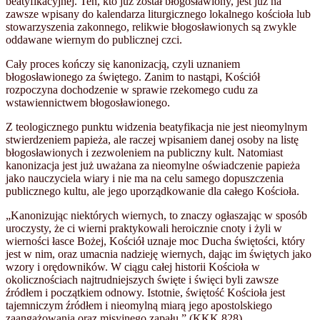
beatyfikacyjnej. Ten, kto już został błogosławiony, jest już na
zawsze wpisany do kalendarza liturgicznego lokalnego kościoła lub
stowarzyszenia zakonnego, relikwie błogosławionych są zwykle
oddawane wiernym do publicznej czci.
Cały proces kończy się kanonizacją, czyli uznaniem
błogosławionego za świętego. Zanim to nastąpi, Kościół
rozpoczyna dochodzenie w sprawie rzekomego cudu za
wstawiennictwem błogosławionego.
Z teologicznego punktu widzenia beatyfikacja nie jest nieomylnym
stwierdzeniem papieża, ale raczej wpisaniem danej osoby na listę
błogosławionych i zezwoleniem na publiczny kult. Natomiast
kanonizacja jest już uważana za nieomylne oświadczenie papieża
jako nauczyciela wiary i nie ma na celu samego dopuszczenia
publicznego kultu, ale jego uporządkowanie dla całego Kościoła.
„Kanonizując niektórych wiernych, to znaczy ogłaszając w sposób
uroczysty, że ci wierni praktykowali heroicznie cnoty i żyli w
wierności łasce Bożej, Kościół uznaje moc Ducha świętości, który
jest w nim, oraz umacnia nadzieję wiernych, dając im świętych jako
wzory i orędowników. W ciągu całej historii Kościoła w
okolicznościach najtrudniejszych święte i święci byli zawsze
źródłem i początkiem odnowy. Istotnie, świętość Kościoła jest
tajemniczym źródłem i nieomylną miarą jego apostolskiego
zaangażowania oraz misyjnego zapału.” (KKK 828).