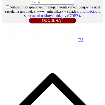
Súhlasím so spracovaním mojich kontaktných údajov na účel
zasielania noviniek z www.janhavlik.sk v súlade s
informáciou o
spracovaní osobných údajov (GDPR).
Copyright © 2026 janhavlik.sk
Blahoslavený ⛓️ Ján Havlík ⛓️ mučeník vernosti. Všetky práva
vyhradené. Všetky zdroje uvedené na webe nájdeš
TU