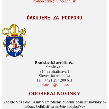
blahorecenie@vincentini.sk
ĎAKUJEME ZA PODPORU
Bratislavská arcidiecéza
Špitálska 7
814 92 Bratislava 1
Slovenská republika
Tel.: +421 257 200 611
podatelna@abuba.sk
ODOBERAJ NOVINKY
Zadajte Váš e-mail a my Vám zdarma budeme posielať novinky e-
mailom. Odhlásiť sa môžete kedykoľvek.