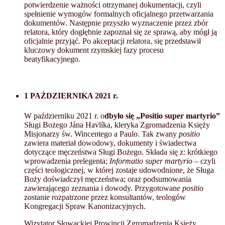
potwierdzenie ważności otrzymanej dokumentacji, czyli
spełnienie wymogów formalnych oficjalnego przetwarzania
dokumentów. Następnie przyszło wyznaczenie przez zbór
relatora, który dogłębnie zapoznał się ze sprawą, aby mógł ją
oficjalnie przyjąć. Po akceptacji relatora, się przedstawił
kluczowy dokument rzymskiej fazy procesu
beatyfikacyjnego.
1 PAŹDZIERNIKA 2021 r.
W październiku 2021 r. o
dbyło się „Positio super martyrio”
Sługi Bożego Jána Havlíka, kleryka Zgromadzenia Księży
Misjonarzy św. Wincentego a Paulo. Tak zwany
positio
zawiera materiał dowodowy, dokumenty i świadectwa
dotyczące męczeństwa Sługi Bożego. Składa się z: krótkiego
wprowadzenia prelegenta;
Informatio super martyrio
– czyli
części teologicznej, w której zostaje udowodnione, że Sługa
Boży doświadczył męczeństwa; oraz podsumowania
zawierającego zeznania i dowody. Przygotowane
positio
zostanie rozpatrzone przez konsultantów, teologów
Kongregacji Spraw Kanonizacyjnych.
Wizytator Słowackiej Prowincji Zgromadzenia Księży