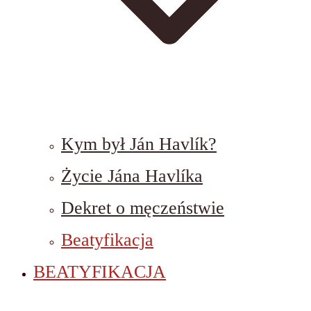
Kym był Ján Havlík?
Życie Jána Havlíka
Dekret o męczeństwie
Beatyfikacja
BEATYFIKACJA