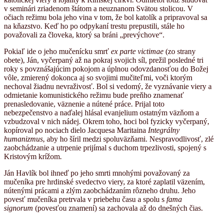
v seminári zriadenom štátom a neuznanom Svätou stolicou. V
očiach režimu bola jeho vina v tom, že bol katolík a pripravoval sa
na kňazstvo. Keď ho po odpykaní trestu prepustili, stále ho
považovali za človeka, ktorý sa bráni „prevýchove“.
Pokiaľ ide o jeho mučenícku smrť
ex parte victimae
(zo strany
obete), Ján, vyčerpaný až na pokraj svojich síl, prežil posledné tri
roky s povznášajúcim pokojom a úplnou odovzdanosťou do Božej
vôle, zmierený dokonca aj so svojimi mučiteľmi, voči ktorým
nechoval žiadnu nevraživosť. Bol si vedomý, že vyznávanie viery a
odmietanie komunistického režimu bude preňho znamenať
prenasledovanie, väznenie a nútené práce. Prijal toto
nebezpečenstvo a naďalej hlásal evanjelium ostatným väzňom a
vzbudzoval v nich nádej. Okrem toho, hoci bol fyzicky vyčerpaný,
kopíroval po nociach dielo Jacquesa Maritaina
Integrálny
humanizmus
, aby ho šíril medzi spoluväzňami. Nespravodlivosť, zlé
zaobchádzanie a utrpenie prijímal s duchom trpezlivosti, spojený s
Kristovým krížom.
Ján Havlík bol ihneď po jeho smrti mnohými považovaný za
mučeníka pre hrdinské svedectvo viery, za ktoré zaplatil väzením,
nútenými prácami a zlým zaobchádzaním rôzneho druhu. Jeho
povesť mučeníka pretrvala v priebehu času a spolu s
fama
signorum
(povesťou znamení) sa zachovala až do dnešných čias.