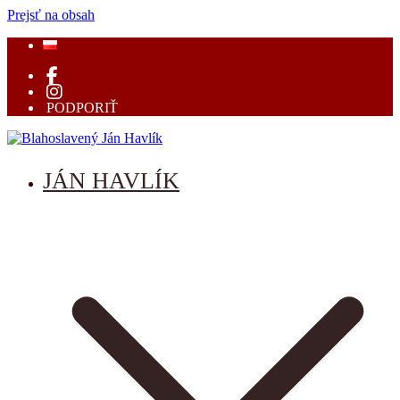
Prejsť na obsah
PODPORIŤ
Blahoslavený Ján Havlík
mučeník vernosti
JÁN HAVLÍK