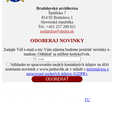
Bratislavská arcidiecéza
Špitálska 7
814 92 Bratislava 1
Slovenská republika
Tel.: +421 257 200 611
podatelna@abuba.sk
ODOBERAJ NOVINKY
Zadajte Váš e-mail a my Vám zdarma budeme posielať novinky e-
mailom. Odhlásiť sa môžete kedykoľvek.
Súhlasím so spracovaním mojich kontaktných údajov na účel
zasielania noviniek z www.janhavlik.sk v súlade s
informáciou o
spracovaní osobných údajov (GDPR).
Copyright © 2026 janhavlik.sk
Blahoslavený ⛓️ Ján Havlík ⛓️ mučeník vernosti. Všetky práva
vyhradené. Všetky zdroje uvedené na webe nájdeš
TU