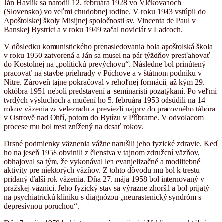
Ján Havlík sa narodil 12. februára 1928 vo Vlčkovanoch
(Slovensko) vo veľmi chudobnej rodine. V roku 1943 vstúpil do
Apoštolskej školy Misijnej spoločnosti sv. Vincenta de Paul v
Banskej Bystrici a v roku 1949 začal noviciát v Ladcoch.
V dôsledku komunistického prenasledovania bola apoštolská škola
v roku 1950 zatvorená a Ján sa musel na pár týždňov presťahovať
do Kostolnej na „politickú prevýchovu“. Následne bol prinútený
pracovať na stavbe priehrady v Púchove a v štátnom podniku v
Nitre. Zároveň tajne pokračoval v rehoľnej formácii, až kým 29.
októbra 1951 neboli predstavení aj seminaristi pozatýkaní. Po veľmi
tvrdých výsluchoch a mučení ho 5. februára 1953 odsúdili na 14
rokov väzenia za velezradu a previezli najprv do pracovného tábora
v Ostrově nad Ohří, potom do Bytízu v Příbrame. V odvolacom
procese mu bol trest znížený na desať rokov.
Drsné podmienky väznenia vážne narušili jeho fyzické zdravie. Keď
ho na jeseň 1958 obvinili z členstva v tajnom združení väzňov,
obhajoval sa tým, že vykonával len evanjelizačné a modlitebné
aktivity pre niektorých väzňov. Z tohto dôvodu mu bol k trestu
pridaný ďalší rok väzenia. Dňa 27. mája 1958 bol internovaný v
pražskej väznici. Jeho fyzický stav sa výrazne zhoršil a bol prijatý
na psychiatrickú kliniku s diagnózou „neurastenický syndróm s
depresívnou poruchou“.