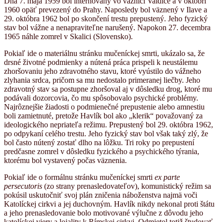
Dňa 7. mája 1959 bol internovaný vo väznici Valdice a v októbri
1960 opäť prevezený do Prahy. Naposledy bol väznený v Ilave a
29. októbra 1962 bol po skončení trestu prepustený. Jeho fyzický
stav bol vážne a nenapraviteľne narušený. Napokon 27. decembra
1965 náhle zomrel v Skalici (Slovensko).
Pokiaľ ide o materiálnu stránku mučeníckej smrti, ukázalo sa, že
drsné životné podmienky a nútená práca prispeli k neustálemu
zhoršovaniu jeho zdravotného stavu, ktoré vyústilo do vážneho
zlyhania srdca, pričom sa mu nedostalo primeranej liečby. Jeho
zdravotný stav sa postupne zhoršoval aj v dôsledku drog, ktoré mu
podávali dozorcovia, čo mu spôsobovalo psychické problémy.
Najrôznejšie žiadosti o podmienečné prepustenie alebo amnestiu
boli zamietnuté, pretože Havlík bol ako „klerik“ považovaný za
ideologického nepriateľa režimu. Prepustený bol 29. októbra 1962,
po odpykaní celého trestu. Jeho fyzický stav bol však taký zlý, že
bol často nútený zostať dlho na lôžku. Tri roky po prepustení
predčasne zomrel v dôsledku fyzického a psychického týrania,
ktorému bol vystavený počas väznenia.
Pokiaľ ide o formálnu stránku mučeníckej smrti
ex parte
persecutoris
(zo strany prenasledovateľov), komunistický režim sa
pokúsil uskutočniť svoj plán zničenia náboženstva najmä voči
Katolíckej cirkvi a jej duchovným. Havlík nikdy nekonal proti štátu
a jeho prenasledovanie bolo motivované výlučne z dôvodu jeho
katolíckej viery a lojality k Rímskej cirkvi. Odmietol totiž študovať