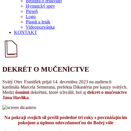
Brožúra o relikviári
Hymnický spev
Pieseň
Logo
Plagát a leták
Videopozvánka
KONTAKT
DEKRÉT O MUČENÍCTVE
Svätý Otec František prijal 14. decembra 2023 na audiencii
kardinála Marcela Semerana, prefekta Dikastéria pre kauzy svätých.
Medzi
ôsmimi
dekrétmi, ktoré schválil, bol aj
dekrét o mučeníctve
Jána Havlíka
.
Na pokraji svojich síl prežil posledné tri roky s povznášajúcim
pokojom a úplnou odovzdanosťou do Božej vôle