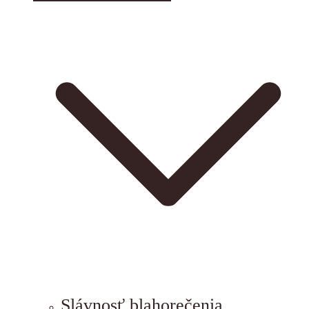
Slávnosť blahorečenia