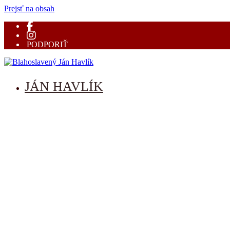
Prejsť na obsah
PODPORIŤ
Blahoslavený Ján Havlík
mučeník vernosti
JÁN HAVLÍK