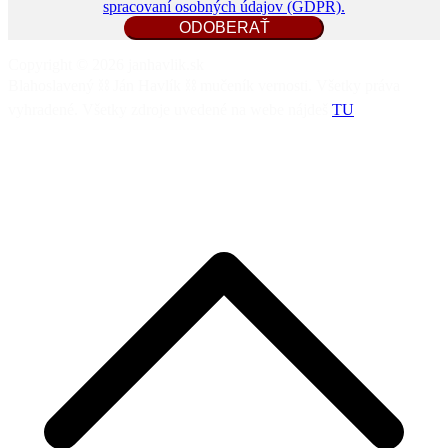
zasielania noviniek z www.janhavlik.sk v súlade s
informáciou o
spracovaní osobných údajov (GDPR).
Copyright © 2026 janhavlik.sk
Blahoslavený ⛓️ Ján Havlík ⛓️ mučeník vernosti. Všetky práva
vyhradené. Všetky zdroje uvedené na webe nájdeš
TU