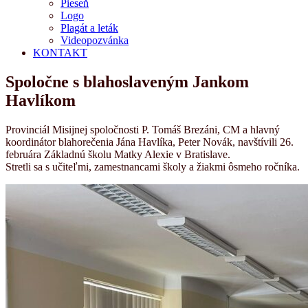
Pieseň
Logo
Plagát a leták
Videopozvánka
KONTAKT
Spoločne s blahoslaveným Jankom
Havlíkom
Provinciál Misijnej spoločnosti P. Tomáš Brezáni, CM a hlavný
koordinátor blahorečenia Jána Havlíka, Peter Novák, navštívili 26.
februára Základnú školu Matky Alexie v Bratislave.
Stretli sa s učiteľmi, zamestnancami školy a žiakmi ôsmeho ročníka.