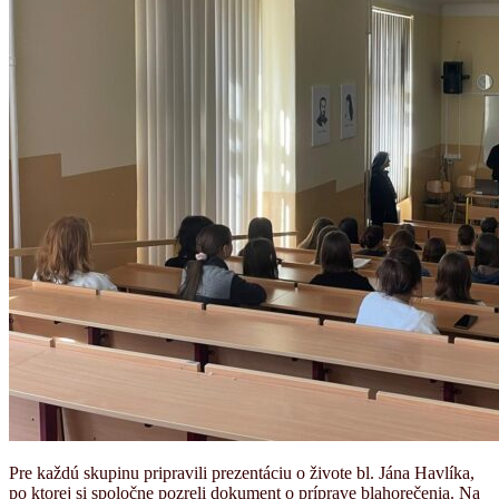
Pre každú skupinu pripravili prezentáciu o živote bl. Jána Havlíka,
po ktorej si spoločne pozreli dokument o príprave blahorečenia. Na