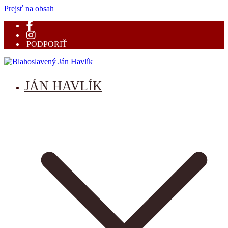
Prejsť na obsah
PODPORIŤ
Blahoslavený Ján Havlík
mučeník vernosti
JÁN HAVLÍK