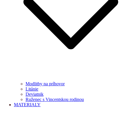
Modlitby na príhovor
Litánie
Deviatnik
Ruženec s Vincentskou rodinou
MATERIALY