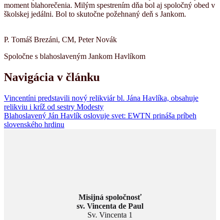
moment blahorečenia. Milým spestrením dňa bol aj spoločný obed v
školskej jedálni. Bol to skutočne požehnaný deň s Jankom.
P. Tomáš Brezáni, CM, Peter Novák
Spoločne s blahoslaveným Jankom Havlíkom
Navigácia v článku
Vincentíni predstavili nový relikviár bl. Jána Havlíka, obsahuje
relikviu i kríž od sestry Modesty
Blahoslavený Ján Havlík oslovuje svet: EWTN prináša príbeh
slovenského hrdinu
Misijná spoločnosť
sv. Vincenta de Paul
Sv. Vincenta 1