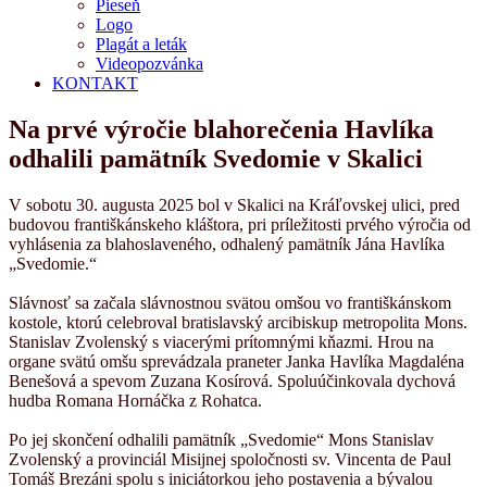
Pieseň
Logo
Plagát a leták
Videopozvánka
KONTAKT
Na prvé výročie blahorečenia Havlíka
odhalili pamätník Svedomie v Skalici
V sobotu 30. augusta 2025 bol v Skalici na Kráľovskej ulici, pred
budovou františkánskeho kláštora, pri príležitosti prvého výročia od
vyhlásenia za blahoslaveného, odhalený pamätník Jána Havlíka
„Svedomie.“
Slávnosť sa začala slávnostnou svätou omšou vo františkánskom
kostole, ktorú celebroval bratislavský arcibiskup metropolita Mons.
Stanislav Zvolenský s viacerými prítomnými kňazmi. Hrou na
organe svätú omšu sprevádzala praneter Janka Havlíka Magdaléna
Benešová a spevom Zuzana Kosírová. Spoluúčinkovala dychová
hudba Romana Hornáčka z Rohatca.
Po jej skončení odhalili pamätník „Svedomie“ Mons Stanislav
Zvolenský a provinciál Misijnej spoločnosti sv. Vincenta de Paul
Tomáš Brezáni spolu s iniciátorkou jeho postavenia a bývalou