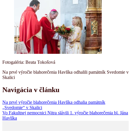
Fotogaléria: Beata Tokošová
Na prvé výročie blahorečenia Havlíka odhalili pamätník Svedomie v
Skalici
Navigácia v článku
Na prvé výročie blahorečenia Havlíka odhalia pamätník
„Svedomie“ v Skalici
Vo Fakultnej nemocnici Nitra slávili 1. výročie blahorečenia bl. Jána
Havlíka