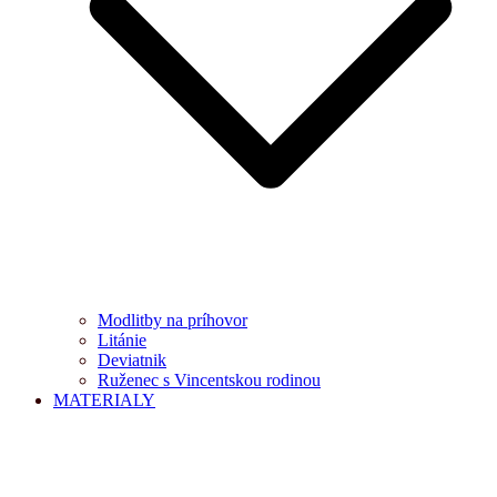
Modlitby na príhovor
Litánie
Deviatnik
Ruženec s Vincentskou rodinou
MATERIALY