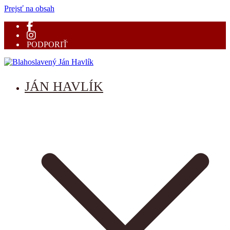
Prejsť na obsah
PODPORIŤ
Blahoslavený Ján Havlík
mučeník vernosti
JÁN HAVLÍK