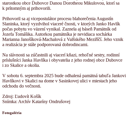
starostkou obce Dubovce Danou Dorotheou Mikulovou, ktorí sa
k prítomným aj prihovorili.
Prihovoril sa aj vicepostulátor procesu blahorečenia Augustín
Slaninka, ktorý vyzdvihol viaceré čnosti, v ktorých Janko Havlík
počas pobytu vo väzení vynikal. Zaznela aj báseň Pamätník od
Jozefa Tomášika. Autorkou pamätníka je nevidiaca sochárka
Marianna Janošíková-Machalová z Valšského Meziříčí. Jeho vznik
a realizácia je stále podporovaná dobrodincami.
Na slávnosti sa zúčastnili aj viacerí kňazi, rehoľné sestry, rodinní
príslušníci Janka Havlíka i obyvatelia z jeho rodnej obce Dubovce
i zo Skalice a okolia.
V sobotu 6. septembra 2025 bude odhalená pamätná tabuľa Jankovi
Havlíkovi v Skalici na dome v Sasinkovej ulici v miestach jeho
odchodu do večnosti.
Zdroj: Ľudovít Košík
Snímka: Archív Kataríny Ondrušovej
Fotogaléria