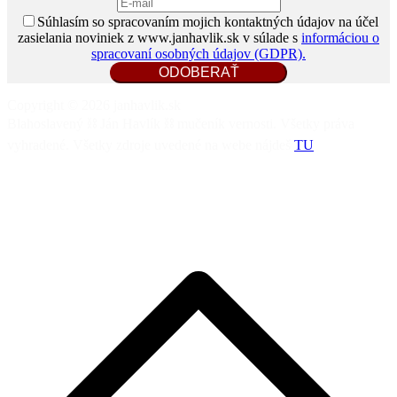
Súhlasím so spracovaním mojich kontaktných údajov na účel
zasielania noviniek z www.janhavlik.sk v súlade s
informáciou o
spracovaní osobných údajov (GDPR).
Copyright © 2026 janhavlik.sk
Blahoslavený ⛓️ Ján Havlík ⛓️ mučeník vernosti. Všetky práva
vyhradené. Všetky zdroje uvedené na webe nájdeš
TU