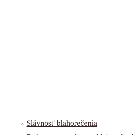
Slávnosť blahorečenia