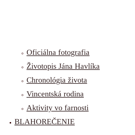
Oficiálna fotografia
Životopis Jána Havlíka
Chronológia života
Vincentská rodina
Aktivity vo farnosti
BLAHOREČENIE