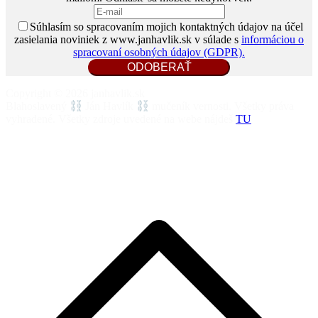
Súhlasím so spracovaním mojich kontaktných údajov na účel
zasielania noviniek z www.janhavlik.sk v súlade s
informáciou o
spracovaní osobných údajov (GDPR).
Copyright © 2026 janhavlik.sk
Blahoslavený
Ján Havlík
mučeník vernosti. Všetky práva
vyhradené. Všetky zdroje uvedené na webe nájdeš
TU
P
n
z