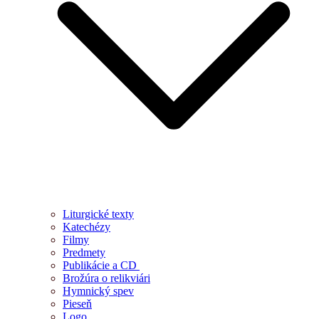
Liturgické texty
Katechézy
Filmy
Predmety
Publikácie a CD
Brožúra o relikviári
Hymnický spev
Pieseň
Logo