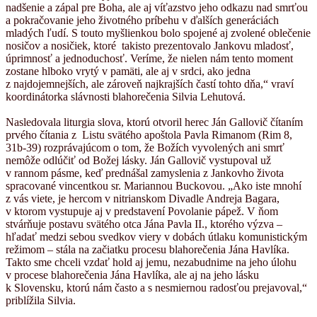
nadšenie a zápal pre Boha, ale aj víťazstvo jeho odkazu nad smrťou
a pokračovanie jeho životného príbehu v ďalších generáciách
mladých ľudí. S touto myšlienkou bolo spojené aj zvolené oblečenie
nosičov a nosičiek, ktoré takisto prezentovalo Jankovu mladosť,
úprimnosť a jednoduchosť. Veríme, že nielen nám tento moment
zostane hlboko vrytý v pamäti, ale aj v srdci, ako jedna
z najdojemnejších, ale zároveň najkrajších častí tohto dňa,“ vraví
koordinátorka slávnosti blahorečenia Silvia Lehutová.
Nasledovala liturgia slova, ktorú otvoril herec Ján Gallovič čítaním
prvého čítania z Listu svätého apoštola Pavla Rimanom (Rim 8,
31b-39) rozprávajúcom o tom, že Božích vyvolených ani smrť
nemôže odlúčiť od Božej lásky. Ján Gallovič vystupoval už
v rannom pásme, keď prednášal zamyslenia z Jankovho života
spracované vincentkou sr. Mariannou Buckovou. „Ako iste mnohí
z vás viete, je hercom v nitrianskom Divadle Andreja Bagara,
v ktorom vystupuje aj v predstavení Povolanie pápež. V ňom
stvárňuje postavu svätého otca Jána Pavla II., ktorého výzva –
hľadať medzi sebou svedkov viery v dobách útlaku komunistickým
režimom – stála na začiatku procesu blahorečenia Jána Havlíka.
Takto sme chceli vzdať hold aj jemu, nezabudnime na jeho úlohu
v procese blahorečenia Jána Havlíka, ale aj na jeho lásku
k Slovensku, ktorú nám často a s nesmiernou radosťou prejavoval,“
priblížila Silvia.