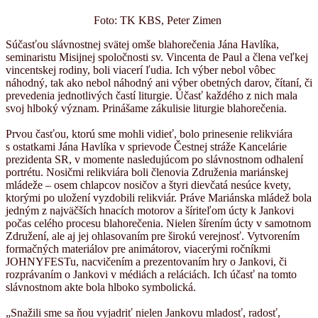
Foto: TK KBS, Peter Zimen
Súčasťou slávnostnej svätej omše blahorečenia Jána Havlíka,
seminaristu Misijnej spoločnosti sv. Vincenta de Paul a člena veľkej
vincentskej rodiny, boli viacerí ľudia. Ich výber nebol vôbec
náhodný, tak ako nebol náhodný ani výber obetných darov, čítaní, či
prevedenia jednotlivých častí liturgie. Účasť každého z nich mala
svoj hlboký význam. Prinášame zákulisie liturgie blahorečenia.
Prvou časťou, ktorú sme mohli vidieť, bolo prinesenie relikviára
s ostatkami Jána Havlíka v sprievode Čestnej stráže Kancelárie
prezidenta SR, v momente nasledujúcom po slávnostnom odhalení
portrétu. Nosičmi relikviára boli členovia Združenia mariánskej
mládeže – osem chlapcov nosičov a štyri dievčatá nesúce kvety,
ktorými po uložení vyzdobili relikviár. Práve Mariánska mládež bola
jedným z najväčších hnacích motorov a šíriteľom úcty k Jankovi
počas celého procesu blahorečenia. Nielen šírením úcty v samotnom
Združení, ale aj jej ohlasovaním pre širokú verejnosť. Vytvorením
formačných materiálov pre animátorov, viacerými ročníkmi
JOHNYFESTu, nacvičením a prezentovaním hry o Jankovi, či
rozprávaním o Jankovi v médiách a reláciách. Ich účasť na tomto
slávnostnom akte bola hlboko symbolická.
„Snažili sme sa ňou vyjadriť nielen Jankovu mladosť, radosť,