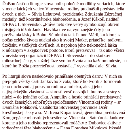
Ďalšou časťou liturgie slova boli spoločné modlitby veriacich, ktoré
v mene laických vetiev Vincentskej rodiny prednášali predstavitelia
dvoch z nich – Silvia Lehutová, prezidentka Združenia Zázračnej
medaily, tiež koordinátorka blahorečenia, a Jozef Kákoš, riaditeľ
DEPAUL Slovensko. „Práve tieto dve vetvy symbolizujú okrem
misijných túžob Janka Havlíka dve najvýraznejšie črty jeho
prežívania lásky k Bohu. Sú nimi úcta k Panne Márii, ku ktorej sa
počas celého života utiekal ako k svojej Matke, priateľke, radkyni,
útočisku v ťažkých chvíľach. A napokon jeho nekonečná láska
k núdznym v akejkoľvek podobe, ktorú pretavoval – tak ako všetci
v neziskovej organizácii DEPAUL Slovensko – do skutkov
milosrdnej lásky, v každej fáze svojho života a na každom mieste, na
ktoré ho Božia prozreteľnosť postavila,“ vysvetlila ďalej Silvia.
Po liturgii slova nasledovalo prinášanie obetných darov. V nich sa
prepojili všetky časti Jankovho života, ktoré ho tvorili a formovali –
jeho duchovnú aj pokrvnú rodinu a rodisko, ale aj jeho
najtypickejšiu vlastnosť – starostlivosť o svojich bratov a sestry v
núdzi – do jedného celku. Ampulky a hostie prinášali predstavené
dvoch ženských rehoľných spoločenstiev Vincentskej rodiny – sr.
Damiána Poláková, vizitátorka Slovenskej provincie Dcér
kresťanskej lásky a sr. M. Irena Kopanicová, generálna predstavená
Kongregácie milosrdných sestier sv. Vincenta – Satmárok. Jankove
korene a jeho rodisko reprezentovali rodáčky z Duboviec aktívne
v diecéznej fáze blahorečenia – Dana Dorothea Mikulová, bývalá