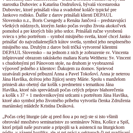
starostka Duboviec a Katarína Ondrušová, bývalá vicestaroska
Duboviec, ktoré prinášali vína a svadobné koláče typické pre
Jankovo rodisko. Ďalšie z darov prinášali klienti DEPAUL
Slovensko n.z., Boris Csengedy a Renáta Jančová – predstavujúci
všetkých núdznych, ktorým Janko počas svojho života akokoľvek
pomohol a pre ktorých bilo jeho srdce. Prinášali ručne vyrobenú
sviecu s jeho portrétom – symbol misijného svetla, ktoré chcel Janko
prinášať do najvzdialenejších kútov svetla, symbol jeho nesplneného
misijného sna. Druhým z darov boli tričká vytvorené klientmi
DEPAUL Slovensko – na jednom z nich je zobrazenie sv. Vincenta
inšpirované obrazom rakúskeho maliara Kurta Welthera: Sv. Vincent
s chudobnými pri Pánovom stole, na druhom je vyobrazená
výpoveď jedného z klientov: Ďakujem za domov. Sprievod
uzatvárali pokrvní príbuzní Anna a Pavel Tokošoví. Anna je neterou
Jána Havlíka, dcérou jeho žijúcej sestry Márie. Spolu s manželom
priniesli ako obetný dar košík s predmetmi s tematikou Jána
Havlíka, ktoré nás sprevádzali počas celých príprav blahorečenia
a košík s 37 + 1 medovníkovými srdcami s portrétom Jána Havlíka,
ktoré ako symbol jeho životného príbehu vytvorila členka Združenia
mariánskej mládeže Kristína Deáková.
„Počas celej liturgie (ale aj pred ňou a po nej) ste si isto všimli
obrovské množstvo seminaristov zo seminárov Nitra, Košice a Spiš,
ktorí prijali naše pozvanie a pripojili sa k asistencii na liturgickom
pódiu, v zázemí baziliky, ale aj pri práci v sektoroch či pri rozdávaní