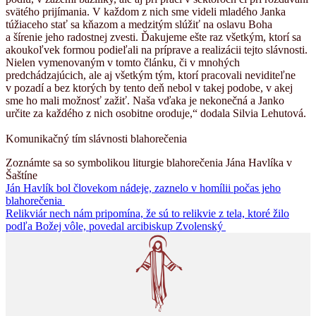
svätého prijímania. V každom z nich sme videli mladého Janka
túžiaceho stať sa kňazom a medzitým slúžiť na oslavu Boha
a šírenie jeho radostnej zvesti. Ďakujeme ešte raz všetkým, ktorí sa
akoukoľvek formou podieľali na príprave a realizácii tejto slávnosti.
Nielen vymenovaným v tomto článku, či v mnohých
predchádzajúcich, ale aj všetkým tým, ktorí pracovali neviditeľne
v pozadí a bez ktorých by tento deň nebol v takej podobe, v akej
sme ho mali možnosť zažiť. Naša vďaka je nekonečná a Janko
určite za každého z nich osobitne oroduje,“ dodala Silvia Lehutová.
Komunikačný tím slávnosti blahorečenia
Zoznámte sa so symbolikou liturgie blahorečenia Jána Havlíka v
Šaštíne
Navigácia
Ján Havlík bol človekom nádeje, zaznelo v homílii počas jeho
blahorečenia
v
Relikviár nech nám pripomína, že sú to relikvie z tela, ktoré žilo
článku
podľa Božej vôle, povedal arcibiskup Zvolenský