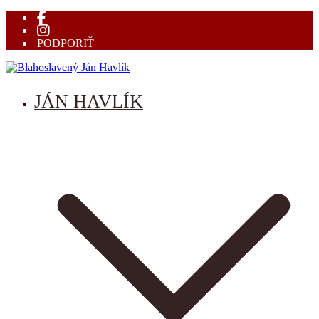
Prejsť
na
obsah
PODPORIŤ
Blahoslavený Ján Havlík
mučeník vernosti
JÁN HAVLÍK