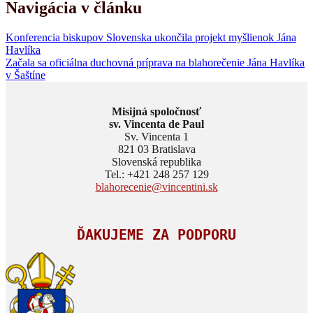
Navigácia v článku
Konferencia biskupov Slovenska ukončila projekt myšlienok Jána
Havlíka
Začala sa oficiálna duchovná príprava na blahorečenie Jána Havlíka
v Šaštíne
Misijná spoločnosť
sv. Vincenta de Paul
Sv. Vincenta 1
821 03 Bratislava
Slovenská republika
Tel.: +421 248 257 129
blahorecenie@vincentini.sk
ĎAKUJEME ZA PODPORU