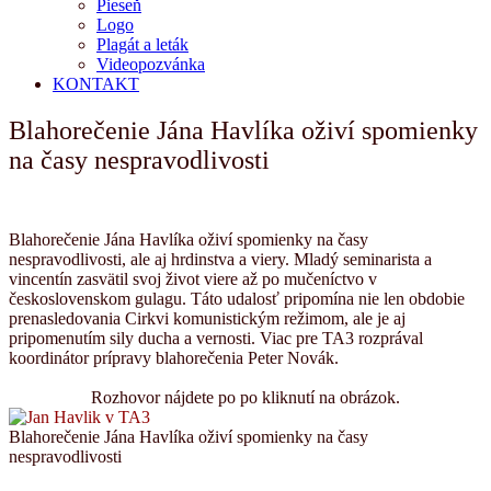
Pieseň
Logo
Plagát a leták
Videopozvánka
KONTAKT
Blahorečenie Jána Havlíka oživí spomienky
na časy nespravodlivosti
Blahorečenie Jána Havlíka oživí spomienky na časy
nespravodlivosti, ale aj hrdinstva a viery. Mladý seminarista a
vincentín zasvätil svoj život viere až po mučeníctvo v
československom gulagu. Táto udalosť pripomína nie len obdobie
prenasledovania Cirkvi komunistickým režimom, ale je aj
pripomenutím sily ducha a vernosti. Viac pre TA3 rozprával
koordinátor prípravy blahorečenia Peter Novák.
Rozhovor nájdete po po kliknutí na obrázok.
Blahorečenie Jána Havlíka oživí spomienky na časy
nespravodlivosti