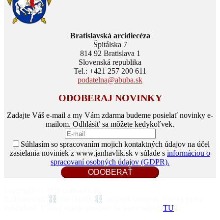
Bratislavská arcidiecéza
Špitálska 7
814 92 Bratislava 1
Slovenská republika
Tel.: +421 257 200 611
podatelna@abuba.sk
ODOBERAJ NOVINKY
Zadajte Váš e-mail a my Vám zdarma budeme posielať novinky e-
mailom. Odhlásiť sa môžete kedykoľvek.
Súhlasím so spracovaním mojich kontaktných údajov na účel
zasielania noviniek z www.janhavlik.sk v súlade s
informáciou o
spracovaní osobných údajov (GDPR).
Copyright © 2026 janhavlik.sk
Blahoslavený
Ján Havlík
mučeník vernosti. Všetky práva
vyhradené. Všetky zdroje uvedené na webe nájdeš
TU