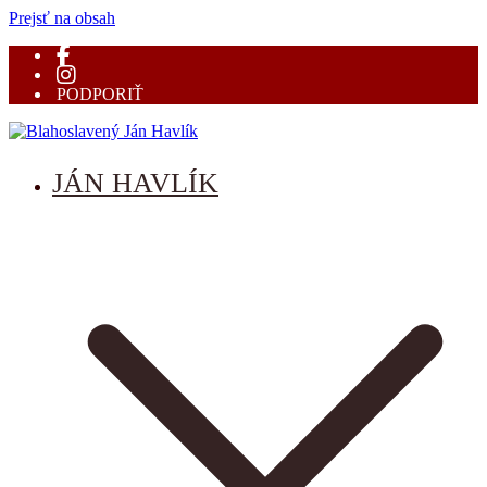
Prejsť na obsah
PODPORIŤ
Blahoslavený Ján Havlík
mučeník vernosti
JÁN HAVLÍK