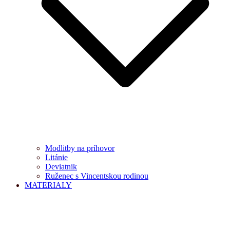
Modlitby na príhovor
Litánie
Deviatnik
Ruženec s Vincentskou rodinou
MATERIALY