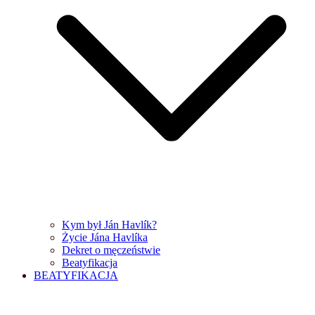
Kym był Ján Havlík?
Życie Jána Havlíka
Dekret o męczeństwie
Beatyfikacja
BEATYFIKACJA