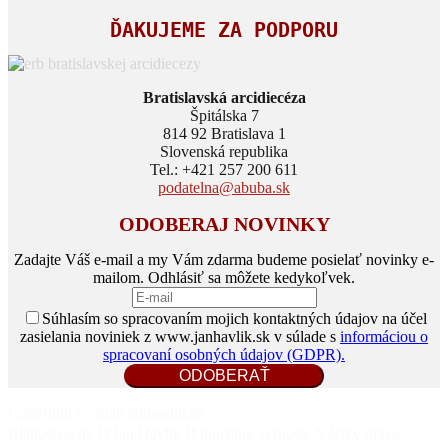
ĎAKUJEME ZA PODPORU
Bratislavská arcidiecéza
Špitálska 7
814 92 Bratislava 1
Slovenská republika
Tel.: +421 257 200 611
podatelna@abuba.sk
ODOBERAJ NOVINKY
Zadajte Váš e-mail a my Vám zdarma budeme posielať novinky e-
mailom. Odhlásiť sa môžete kedykoľvek.
Súhlasím so spracovaním mojich kontaktných údajov na účel
zasielania noviniek z www.janhavlik.sk v súlade s
informáciou o
spracovaní osobných údajov (GDPR).
Copyright © 2026 janhavlik.sk
Blahoslavený ⛓️ Ján Havlík ⛓️ mučeník vernosti. Všetky práva